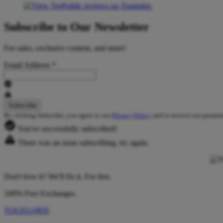
Subscribe to Our Newsletter
For sales, exclusive content, and more!
Email Address
*
By clicking Subscribe, you agree to our
Privacy Policy
and to receive our promoti
You've successfully subscribed!
There was an issue subscribing, try again.
Don't love it? We'll fix it. For free.
100% Free Exchanges.
TOGELQRIS