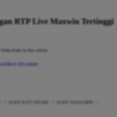
gan RTP Live Maxwin Tertinggi
7
AGEN SLOT ONLINE
AGEN TOGELQRIS