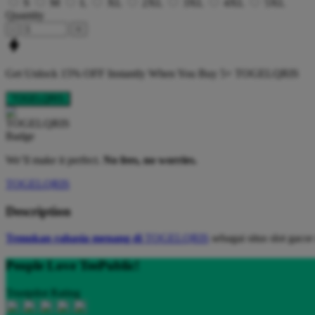
S
M
L
XL
2XL
3XL
4XL
5XL
Quantity
-
+
Get
Unlock 15%
OFF Instantly When You Buy
5+ TOGELQRIS
TOGELQRIS
We’ll make it perfect.
No fees, no worries.
TOGELQRIS
Description
Temukan rahasia menang di
TOGELQRIS
sebagai situs slot gac
People Love TeePublic!
Trustpilot Rating