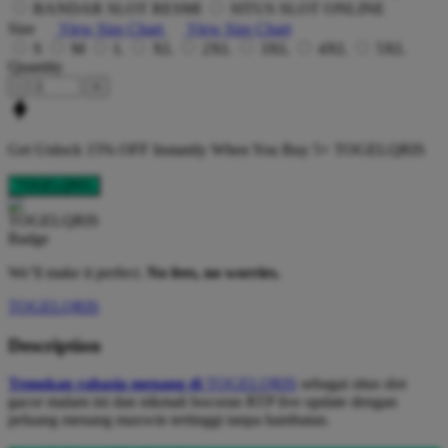
BANDAR SLOT RESMI
SITUS SLOT ONLINE
Size
View Size Chart
View Size Chart
S
M
L
XL
2XL
3XL
4XL
5XL
Quantity
-
+
Get
Unlock 15%
OFF Instantly When You Buy
5+ TOGELQRIS
TOGELQRIS
We’ll make it perfect.
No fees, no worries.
TOGELQRIS
Description
Temukan rahasia menang di
TOGELQRIS
sebagai situs slot
gacor malam ini dan nikmati bocoran RTP live update dengan
peluang menang maxwin tertinggi tanpa hambatan.