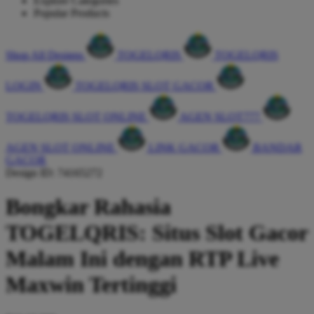
Explore Categories
Popular Products
Shop All Designs
TOGELQRIS
TOGELQRIS
LOGIN
TOGELQRIS SLOT GACOR
TOGELQRIS SLOT ONLINE
AGEN SLOT777
AGEN SLOT ONLINE
LINK GACOR
BANDAR
GACOR
Design ID: 74165272
Bongkar Rahasia
TOGELQRIS: Situs Slot Gacor
Malam Ini dengan RTP Live
Maxwin Tertinggi