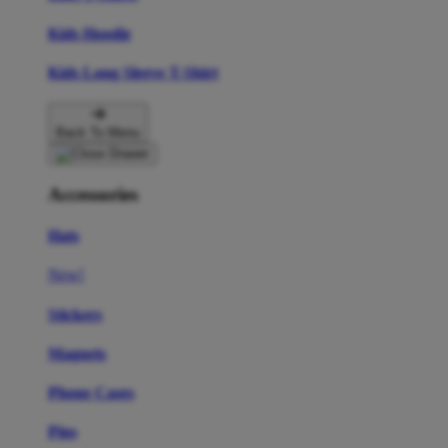
Kids Hoodie
Kids Long Sleeve T-Shirt
Back To Menu
Accessories
Hats
New!
Stickers
Magnets
Phone Cases
Pins