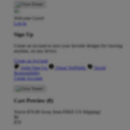
Welcome Guest!
Log In
Sign Up
Create an account to save your favorite designs for viewing
anytime, on any device.
Create an Account
Artist Sign Up
About TeePublic
Social
Responsibility
Create Account
Cart Preview (0)
You're
$70.00
Away from
FREE US Shipping!
$0
$70