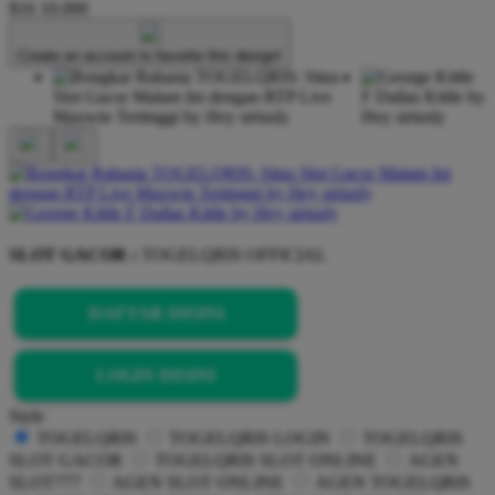
$16
10.000
Create an account to favorite this design!
SLOT GACOR :
TOGELQRIS OFFICIAL
DAFTAR DISINI
LOGIN DISINI
Style
TOGELQRIS
TOGELQRIS LOGIN
TOGELQRIS
SLOT GACOR
TOGELQRIS SLOT ONLINE
AGEN
SLOT777
AGEN SLOT ONLINE
AGEN TOGELQRIS