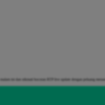
or malam ini dan nikmati bocoran RTP live update dengan peluang mena