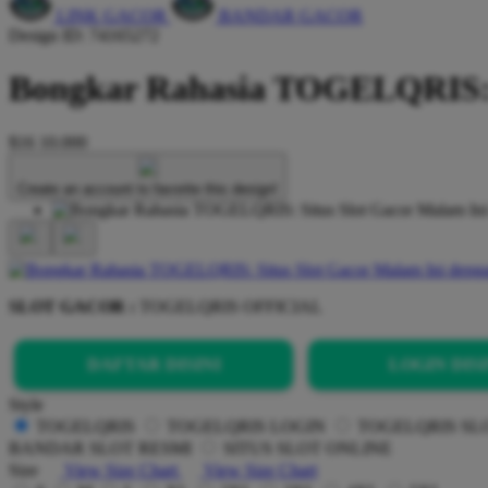
LINK GACOR
BANDAR GACOR
Design ID: 74165272
Bongkar Rahasia TOGELQRIS: S
$16
10.000
Create an account to favorite this design!
SLOT GACOR :
TOGELQRIS OFFICIAL
DAFTAR DISINI
LOGIN DISI
Style
TOGELQRIS
TOGELQRIS LOGIN
TOGELQRIS SL
BANDAR SLOT RESMI
SITUS SLOT ONLINE
Size
View Size Chart
View Size Chart