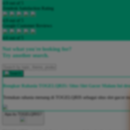
4.9 out of 5
Zendesk Satisfaction Rating
4.9 out of 5
Google Customer Reviews
4.6 out of 5
Not what you're looking for?
Try another search.
Bongkar Rahasia TOGELQRIS: Situs Slot Gacor Malam Ini de
Temukan rahasia menang di TOGELQRIS sebagai situs slot gacor mal
Apa itu TOGELQRIS?