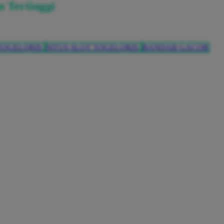
 Tertinggi
 TOGELQRIS
SITUS SLOT TOGELQRIS
BANDAR GACOR