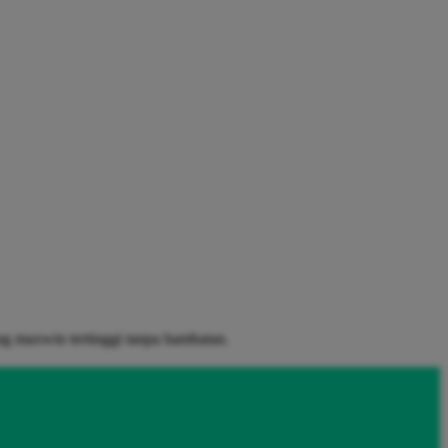
ng maxwin tertinggi tanpa hambatan.