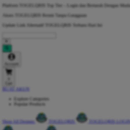
Platform TOGELQRIS Top Tier – Login dan Bertaruh Dengan Mud
Akses TOGELQRIS Resmi Tanpa Gangguan
Update Link Alternatif TOGELQRIS Terbaru Hari Ini
Account
0
Cart
BUAT AKUN
Explore Categories
Popular Products
Shop All Designs
TOGELQRIS
TOGELQRIS LOGI