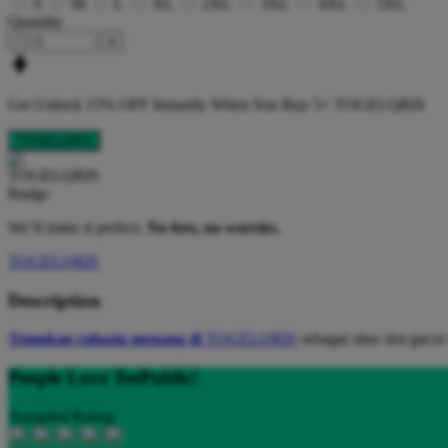
S
M
L
XL
2XL
3XL
4XL
5XL
Quantity
-
+
Get
Unlock 15%
OFF Instantly When You Buy
5+ TOGELQRIS
TOGELQRIS
We’ll make it perfect.
No fees, no worries.
TOGELQRIS
Description
Temukan rahasia menang di
TOGELQRIS
sebagai situs slot gac
People Love TeePublic!
Trustpilot Rating