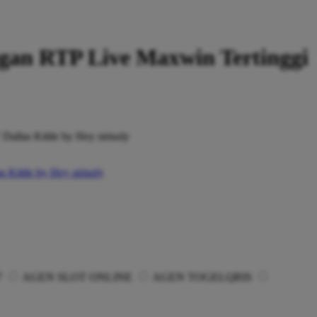
gan RTP Live Maxwin Tertinggi
7
AGEN SLOT ONLINE
AGEN TOGELQRIS