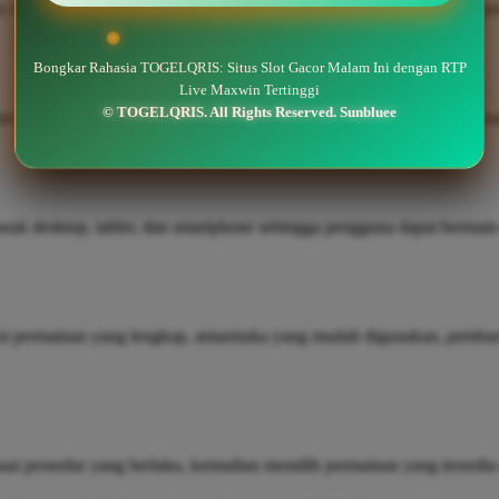
t online dari provider populer dengan koleksi game yang terus diper
Bongkar Rahasia TOGELQRIS: Situs Slot Gacor Malam Ini dengan RTP
Live Maxwin Tertinggi
© TOGELQRIS. All Rights Reserved. Sunbluee
i provider ternama dengan beragam tema, fitur, dan mekanisme perm
suk desktop, tablet, dan smartphone sehingga pengguna dapat bermai
ermainan yang lengkap, antarmuka yang mudah digunakan, pembarua
prosedur yang berlaku, kemudian memilih permainan yang tersedia un