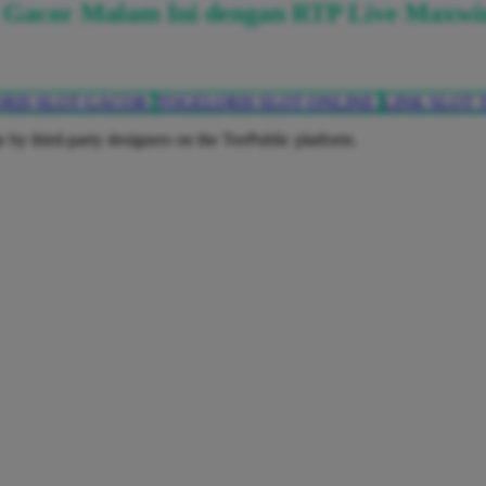
 Gacor Malam Ini dengan RTP Live Maxwin
RIS SLOT GACOR
TOGELQRIS SLOT ONLINE
LINK SLOT
 by third-party designers on the TeePublic platform.