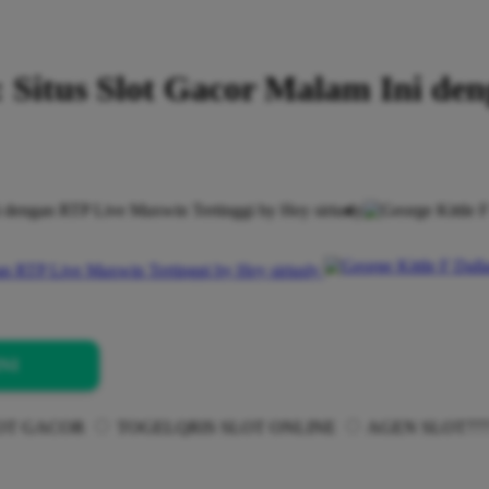
itus Slot Gacor Malam Ini den
NI
OT GACOR
TOGELQRIS SLOT ONLINE
AGEN SLOT77