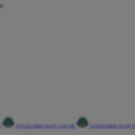
ah
N
TOGELQRIS SLOT GACOR
TOGELQRIS SLOT 