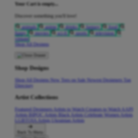
Your Cart is empty...
Discover something you'll love!
animals
anime
drinks
fantasy
food
funny
movies
sci-fi
sports
television
vintage
Shop All Designs
Shop Designs
Shop All Designs
New Tees on Sale
Newest Designers
Tag
Directory
Artist Collections
Featured Designers
Artists to Watch
Creators to Watch
AAPI
Artists
BIPOC Artists
Black Artists
Celebrate Women Artists
LGBTQIA Artists
Ukrainian Artists
Back To Menu