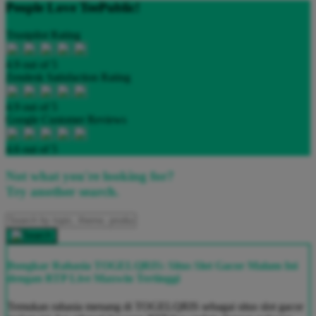
People Love TeePublic!
Trustpilot Rating
4.9 out of 5
Zendesk Satisfaction Rating
4.9 out of 5
Google Customer Reviews
4.6 out of 5
Not what you're looking for?
Try another search.
Bongkar Rahasia TOGELQRIS: Situs Slot Gacor Malam Ini
dengan RTP Live Maxwin Tertinggi
Temukan rahasia menang di TOGELQRIS sebagai situs slot gacor