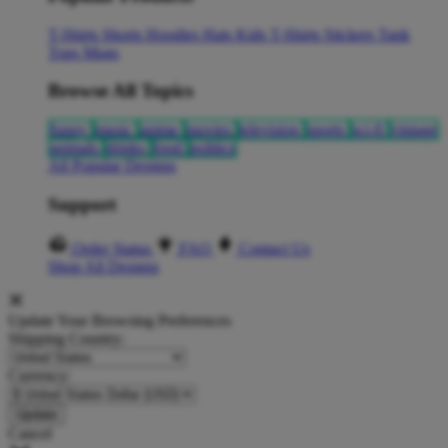
T-Shirts
Shorts
Hoodies
Hats
Kids T-Shirts
Stickers
Tank
Tops
Mugs
Browse All Topics
funny
music
anime
movies
television
sports
sci-fi
vintage
animals
drinks
food
politics
All Popular Designs
Support
Order Status
FAQ
Contact Us
Shop All Designs
Update Your Browsing Preferences
Shipping Country:
Currency:
Cancel