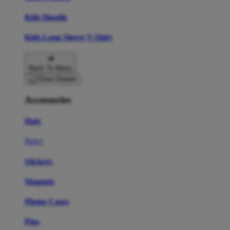
Kids Hoodie
Kids Long Sleeve T-Shirt
Back To Menu
Accessories
Hats
New!
Stickers
Magnets
Phone Cases
Pins