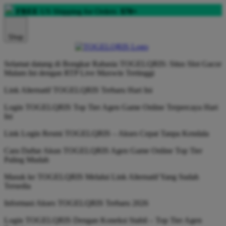
FREE
US Shipping for Orders
$70+
Shop
Selamat datang di Bongkar Rahasia TOGELQRIS: Situs Slot Gacor
Malam Ini dengan RTP Live Maxwin Tertinggi
Link Alternatif TOGELQRIS Terbaru Hari Ini
Login TOGELQRIS Top Tier Agen Game Online Terpercaya Hari
Ini
Link Login Resmi TOGELQRIS – Akses Cepat Tanpa Kendala
Cara Daftar Akun TOGELQRIS Agen Game Online Top Tier
Paling Mudah
Masuk ke TOGELQRIS Melalui Link Alternatif Yang Sudah
Tersedia
Informasi Akses TOGELQRIS Terbaru 2026
Login TOGELQRIS Dengan Koneksi Stabil – Top Tier Agen