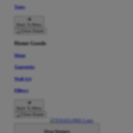
Totes
Back To Menu
Home Goods
Mugs
Tapestries
Wall Art
Pillows
Back To Menu
Shop Designs