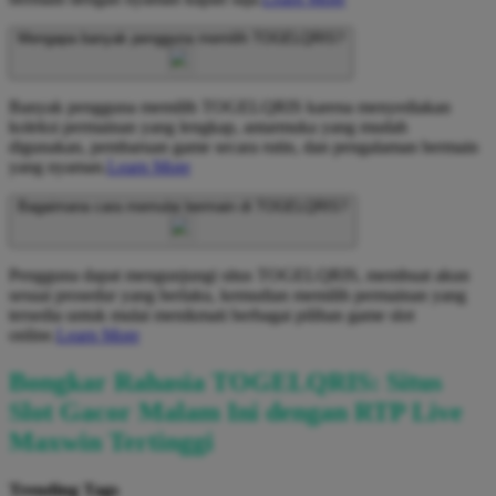
Mengapa banyak pengguna memilih TOGELQRIS?
Banyak pengguna memilih TOGELQRIS karena menyediakan
koleksi permainan yang lengkap, antarmuka yang mudah
digunakan, pembaruan game secara rutin, dan pengalaman bermain
yang nyaman.
Learn More
Bagaimana cara memulai bermain di TOGELQRIS?
Pengguna dapat mengunjungi situs TOGELQRIS, membuat akun
sesuai prosedur yang berlaku, kemudian memilih permainan yang
tersedia untuk mulai menikmati berbagai pilihan game slot
online.
Learn More
Bongkar Rahasia TOGELQRIS: Situs
Slot Gacor Malam Ini dengan RTP Live
Maxwin Tertinggi
Trending Tags