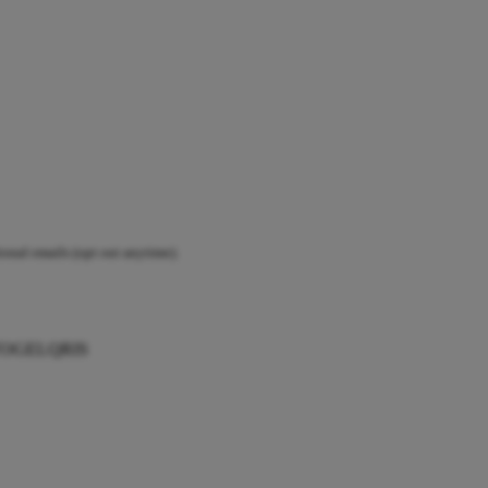
onal emails (opt out anytime).