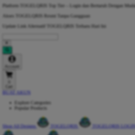
Platform TOGELQRIS Top Tier – Login dan Bertaruh Dengan Mud
Akses TOGELQRIS Resmi Tanpa Gangguan
Update Link Alternatif TOGELQRIS Terbaru Hari Ini
Account
0
Cart
BUAT AKUN
Explore Categories
Popular Products
Shop All Designs
TOGELQRIS
TOGELQRIS LOGI