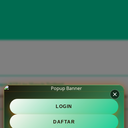
ngan RTP Live Maxwin Tertinggi
am ini dan nikmati bocoran RTP live update dengan peluang menang 
LOGIN
DAFTAR