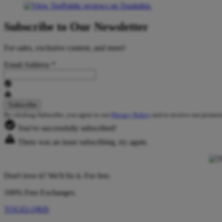
Subscribe to Our Newsletter
For sales, exclusive content, and more!
Email Address
*
By clicking Subscribe, you agree to our
Privacy Policy
and to receive our promoti
You've successfully subscribed!
There was an issue subscribing, try again.
Don't love it? We'll fix it. For free.
100% Free Exchanges.
TOGELQRIS