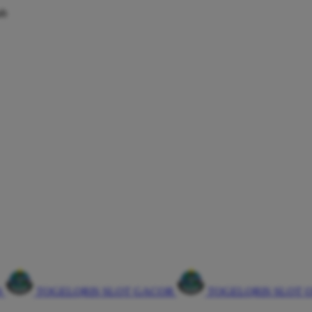
ah
N
TOGELQRIS SLOT GACOR
TOGELQRIS SLOT 