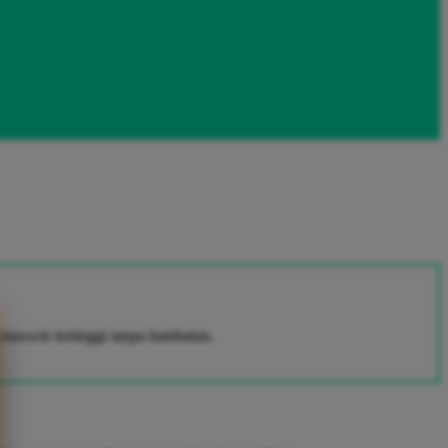
maxwin tertinggi tanpa hambatan.