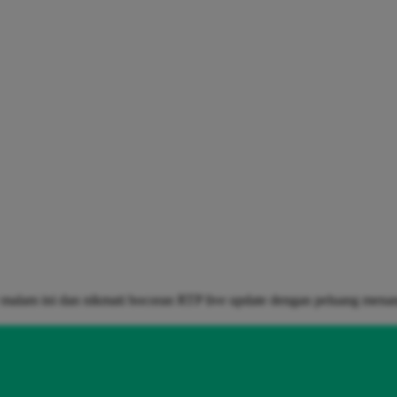
or malam ini dan nikmati bocoran RTP live update dengan peluang mena