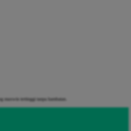
ng maxwin tertinggi tanpa hambatan.