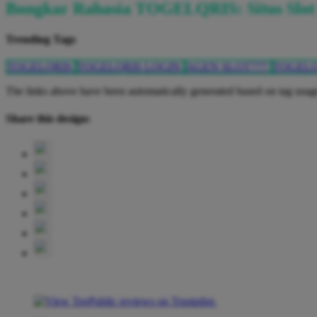
Bongkar Rahasia TOGELQRIS: Situs Slot
Trending Tags
TOGELQRIS
TOGELQRIS LOGIN
AGEN SLOT777
TOGELQ
The links above have been automatically generated based on tag usage
Share this design: