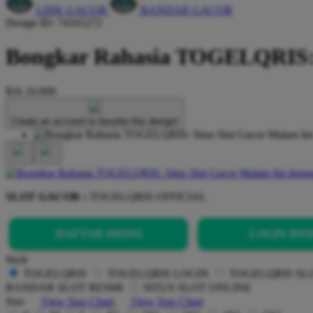
LINK GACOR
BANDAR GACOR
Design ID: 74165272
Bongkar Rahasia TOGELQRIS: S
$16
10.000
Create an account to favorite this design!
SLOT GACOR :
TOGELQRIS OFFICIAL
DAFTAR DISINI
LOGIN DISI
Style
TOGELQRIS
TOGELQRIS LOGIN
TOGELQRIS SL
BANDAR SLOT RESMI
SITUS SLOT ONLINE
Size
View Size Chart
View Size Chart