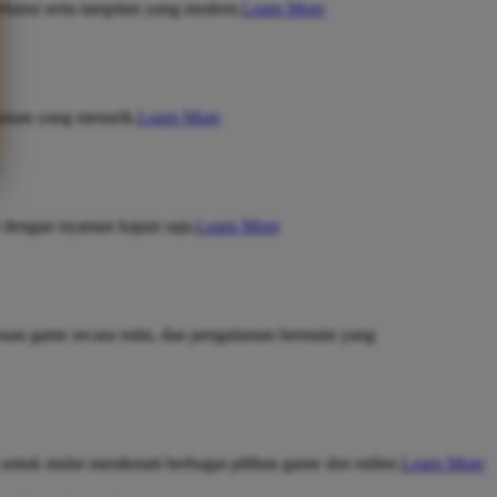
barui serta tampilan yang modern.
Learn More
ainan yang menarik.
Learn More
n dengan nyaman kapan saja.
Learn More
n game secara rutin, dan pengalaman bermain yang
tuk mulai menikmati berbagai pilihan game slot online.
Learn More