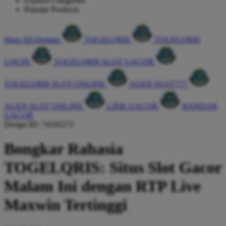
Explore Categories
Popular Products
Shop All Designs
TOGELQRIS
TOGELQRIS
LOGIN
TOGELQRIS SLOT GACOR
TOGELQRIS SLOT ONLINE
AGEN SLOT777
AGEN SLOT ONLINE
LINK GACOR
BANDAR
GACOR
Design ID: 74165272
Bongkar Rahasia
TOGELQRIS: Situs Slot Gacor
Malam Ini dengan RTP Live
Maxwin Tertinggi