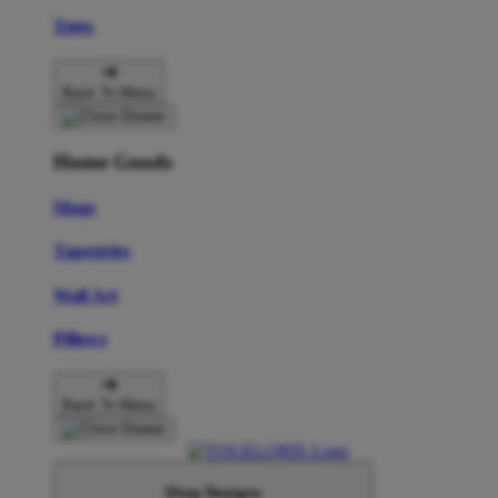
Totes
Back To Menu
Home Goods
Mugs
Tapestries
Wall Art
Pillows
Back To Menu
Shop Designs