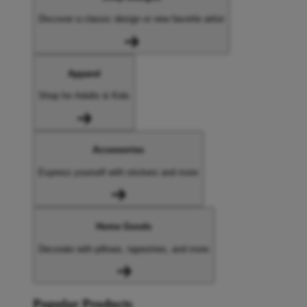
Discover a classic design or new favorite artist
Apparel
Shop for Adults & Kids
Accessories
Express yourself with stickers and more
Home Goods
Decorate with pillows, tapestries, and more
Popular Products