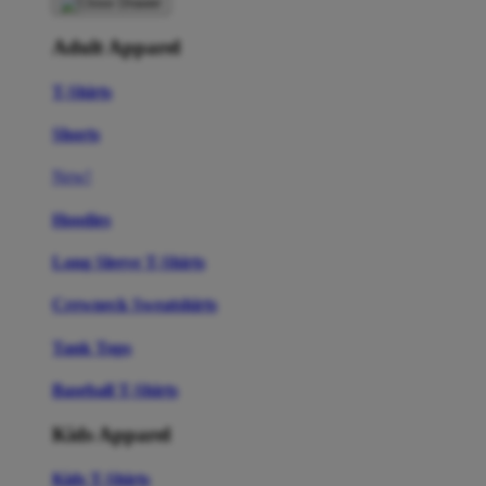
Adult Apparel
T-Shirts
Shorts
New!
Hoodies
Long Sleeve T-Shirts
Crewneck Sweatshirts
Tank Tops
Baseball T-Shirts
Kids Apparel
Kids T-Shirts