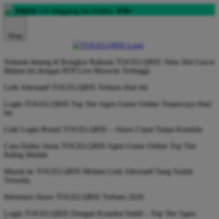
FREE
US Shipping for Orders
$70+
Shop
Selamat datang di Bongkar Rahasia TOGELQRIS: Situs Slot Gacor
Malam Ini dengan RTP Live Maxwin Tertinggi
Link Alternatif TOGELQRIS Terbaru Hari Ini
Login TOGELQRIS Top Tier Agen Game Online Terpercaya Hari
Ini
Link Login Resmi TOGELQRIS – Akses Cepat Tanpa Kendala
Cara Daftar Akun TOGELQRIS Agen Game Online Top Tier
Paling Mudah
Masuk ke TOGELQRIS Melalui Link Alternatif Yang Sudah
Tersedia
Informasi Akses TOGELQRIS Terbaru 2026
Login TOGELQRIS Dengan Koneksi Stabil – Top Tier Agen