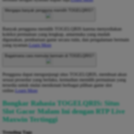
Mengapa banyak pengguna memilih TOGELQRIS?
Banyak pengguna memilih TOGELQRIS karena menyediakan
koleksi permainan yang lengkap, antarmuka yang mudah
digunakan, pembaruan game secara rutin, dan pengalaman bermain
yang nyaman.
Learn More
Bagaimana cara memulai bermain di TOGELQRIS?
Pengguna dapat mengunjungi situs TOGELQRIS, membuat akun
sesuai prosedur yang berlaku, kemudian memilih permainan yang
tersedia untuk mulai menikmati berbagai pilihan game slot
online.
Learn More
Bongkar Rahasia TOGELQRIS: Situs
Slot Gacor Malam Ini dengan RTP Live
Maxwin Tertinggi
Trending Tags