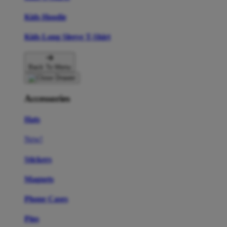
Kids Hoodie
Kids Long Sleeve T-Shirt
Back To Menu
Accessories
Hats
New!
Stickers
Magnets
Phone Cases
Pins