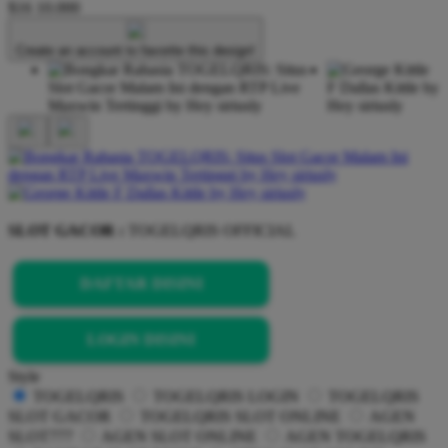
$16
10.000
Create an account to favorite this design!
SLOT GACOR :
TOGELQRIS OFFICIAL
DAFTAR DISINI
LOGIN DISINI
Style
TOGELQRIS
TOGELQRIS LOGIN
TOGELQRIS
SLOT GACOR
TOGELQRIS SLOT ONLINE
AGEN
SLOT777
AGEN SLOT ONLINE
AGEN TOGELQRIS