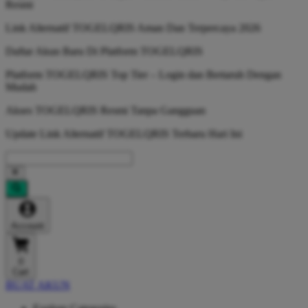
Resmi
Link Alternatif TOGELQRIS Aman Dan Terpercaya 2026
Daftar Akun Baru Di Platform TOGELQRIS
Platform TOGELQRIS Top Tier – Login dan Bertaruh Dengan
Mudah
Akses TOGELQRIS Resmi Tanpa Gangguan
Update Link Alternatif TOGELQRIS Terbaru Hari Ini
Account
0
Cart
BUAT AKUN