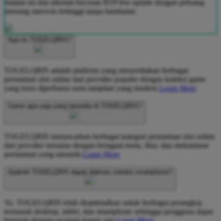
malam ini dan nikmati bocoran RTP live update dengan peluang
menang maxwin tertinggi tanpa hambatan.
Apa itu TOGELQRIS?
TOGELQRIS adalah platform yang menyediakan berbagai
permainan slot online dari provider populer dengan koleksi game
yang terus diperbarui serta tampilan yang modern.
Learn More
Game apa saja yang tersedia di TOGELQRIS?
TOGELQRIS menawarkan berbagai kategori permainan slot online
dari provider ternama dengan beragam tema, fitur, dan mekanisme
permainan yang menarik.
Learn More
Apakah TOGELQRIS dapat diakses melalui smartphone?
Ya. TOGELQRIS telah dioptimalkan untuk berbagai perangkat,
termasuk desktop, tablet, dan smartphone sehingga pengguna dapat
bermain dengan nyaman kapan saja.
Learn More