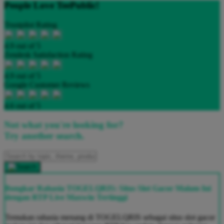
People Love TeePublic!
Trustpilot Rating
4.9 out of 5
Zendesk Satisfaction Rating
4.9 out of 5
Google Customer Reviews
4.6 out of 5
Not what you're looking for?
Try another search.
Bongkar Rahasia TOGELQRIS: Situs Slot Gacor Malam Ini
dengan RTP Live Maxwin Tertinggi
Temukan rahasia menang di TOGELQRIS sebagai situs slot gacor