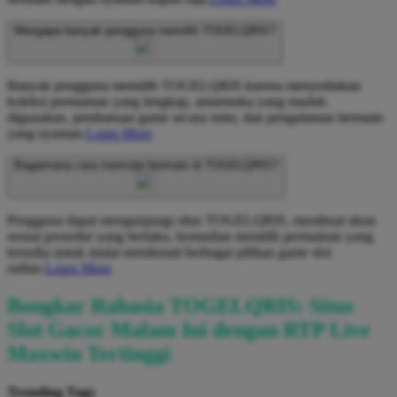
Mengapa banyak pengguna memilih TOGELQRIS?
Banyak pengguna memilih TOGELQRIS karena menyediakan
koleksi permainan yang lengkap, antarmuka yang mudah
digunakan, pembaruan game secara rutin, dan pengalaman bermain
yang nyaman.
Learn More
Bagaimana cara memulai bermain di TOGELQRIS?
Pengguna dapat mengunjungi situs TOGELQRIS, membuat akun
sesuai prosedur yang berlaku, kemudian memilih permainan yang
tersedia untuk mulai menikmati berbagai pilihan game slot
online.
Learn More
Bongkar Rahasia TOGELQRIS: Situs
Slot Gacor Malam Ini dengan RTP Live
Maxwin Tertinggi
Trending Tags