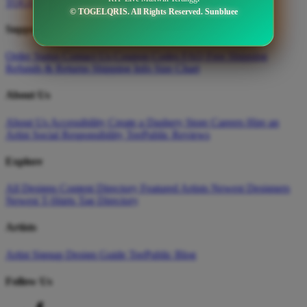
TOGELQRIS
© TOGELQRIS. All Rights Reserved. Sunbluee
Support
Order Status
Contact Us
Coupon Codes
FAQ
Free Shipping
Refunds & Returns
Shipping Info
Size Chart
About Us
About Us
Accessibility
Create a Dashery Store
Careers
Hire an
Artist
Social Responsibility
TeePublic Reviews
Explore
All Designs
Content Directory
Featured Artists
Newest Designers
Newest T-Shirts
Tag Directory
Artists
Artist Signup
Design Guide
TeePublic Blog
Follow Us