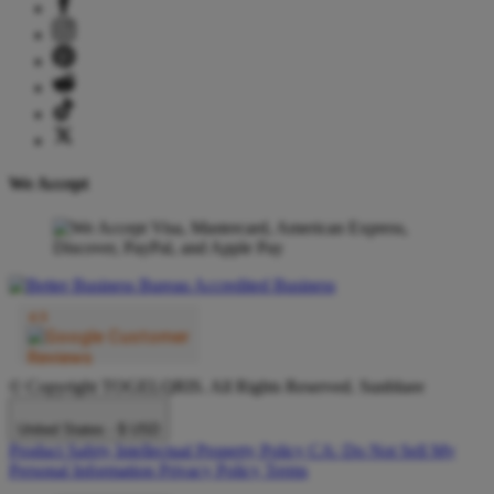
We Accept
© Copyright TOGELQRIS. All Rights Reserved. Sunbluee
United States - $ USD
Product Safety
Intellectual Property Policy
CA: Do Not Sell My
Personal Information
Privacy Policy
Terms