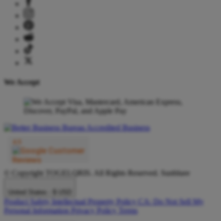
We Accept
© Copyright TOGELQRIS. All Rights Reserved. Sunbluee
United States - $ USD
Product Safety
Intellectual Property Policy
CA: Do Not Sell My
Personal Information
Privacy Policy
Terms