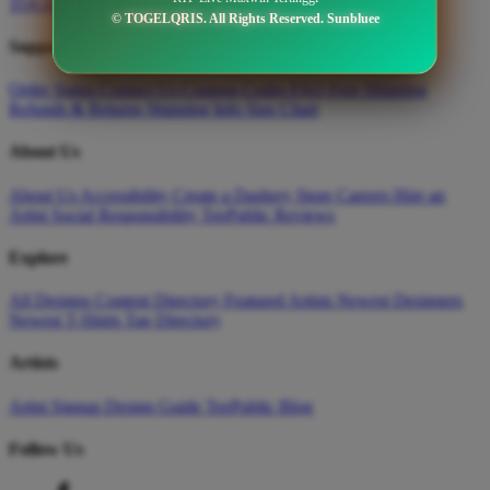
TOGELQRIS
© TOGELQRIS. All Rights Reserved. Sunbluee
Support
Order Status
Contact Us
Coupon Codes
FAQ
Free Shipping
Refunds & Returns
Shipping Info
Size Chart
About Us
About Us
Accessibility
Create a Dashery Store
Careers
Hire an
Artist
Social Responsibility
TeePublic Reviews
Explore
All Designs
Content Directory
Featured Artists
Newest Designers
Newest T-Shirts
Tag Directory
Artists
Artist Signup
Design Guide
TeePublic Blog
Follow Us