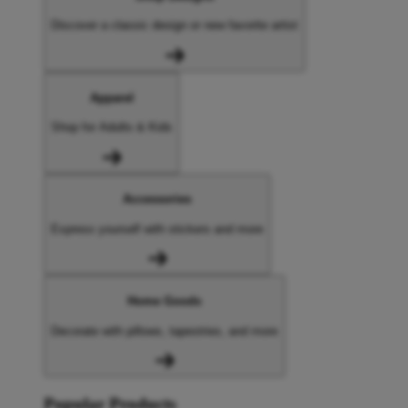
Discover a classic design or new favorite artist
Apparel
Shop for Adults & Kids
Accessories
Express yourself with stickers and more
Home Goods
Decorate with pillows, tapestries, and more
Popular Products