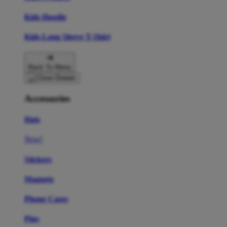
Kids Hoodie
Kids Long Sleeve T-Shirt
Back To Menu
Accessories
Hats
New!
Stickers
Magnets
Phone Cases
Pins