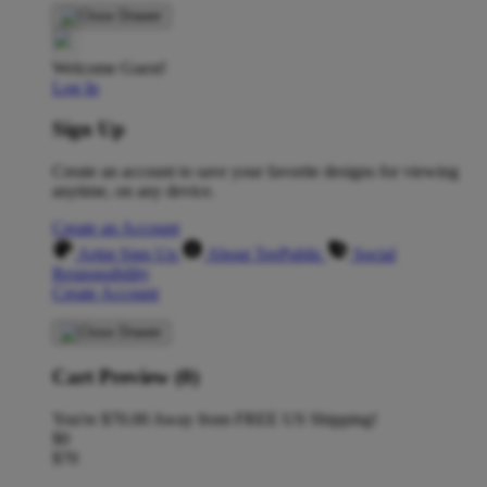
Welcome Guest!
Log In
Sign Up
Create an account to save your favorite designs for viewing
anytime, on any device.
Create an Account
Artist Sign Up
About TeePublic
Social
Responsibility
Create Account
Cart Preview (0)
You're
$70.00
Away from
FREE US Shipping!
$0
$70