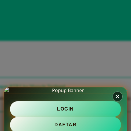
ngan RTP Live Maxwin Tertinggi
am ini dan nikmati bocoran RTP live update dengan peluang menang 
LOGIN
DAFTAR