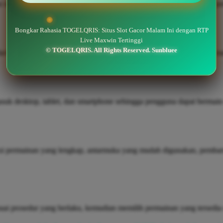
t online dari provider populer dengan koleksi game yang terus diper
Bongkar Rahasia TOGELQRIS: Situs Slot Gacor Malam Ini dengan RTP
Live Maxwin Tertinggi
© TOGELQRIS. All Rights Reserved. Sunbluee
i provider ternama dengan beragam tema, fitur, dan mekanisme perm
suk desktop, tablet, dan smartphone sehingga pengguna dapat bermai
ermainan yang lengkap, antarmuka yang mudah digunakan, pembarua
prosedur yang berlaku, kemudian memilih permainan yang tersedia un