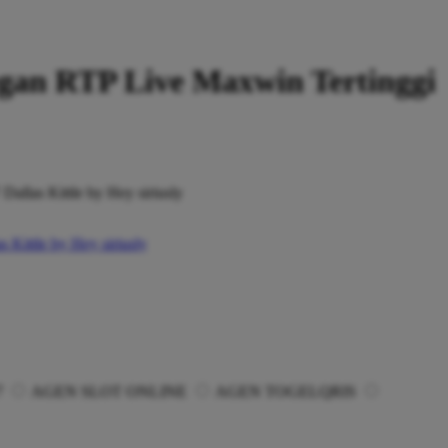
gan RTP Live Maxwin Tertinggi
7
AGEN SLOT ONLINE
AGEN TOGELQRIS