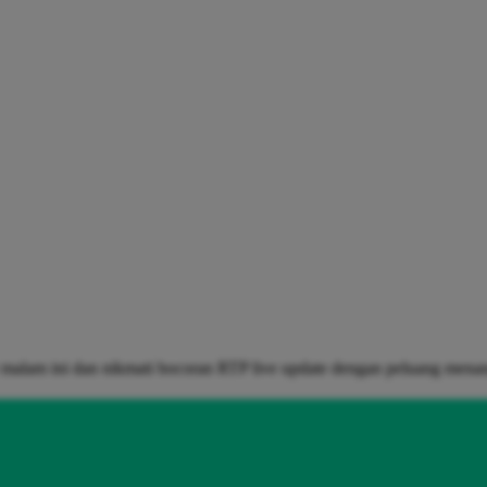
or malam ini dan nikmati bocoran RTP live update dengan peluang mena