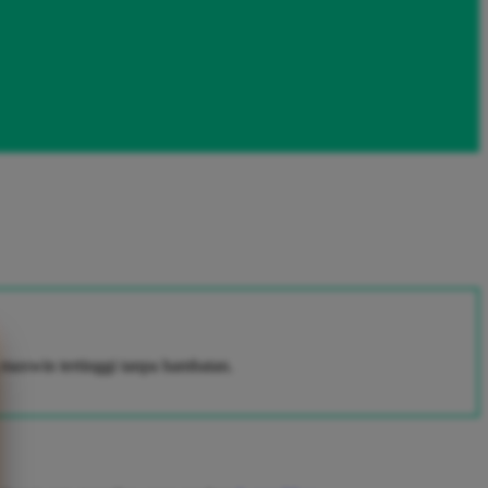
maxwin tertinggi tanpa hambatan.