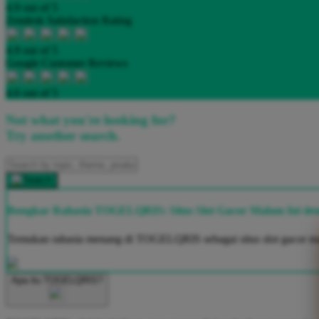
4.9 out of 5
Zendesk Satisfaction Rating
4.9 out of 5
Google Customer Reviews
4.6 out of 5
Not what you're looking for?
Try another search.
Bongkar Rahasia TOGELQRIS: Situs Slot Gacor Malam Ini de
Temukan rahasia menang di TOGELQRIS sebagai situs slot gacor mal
Apa itu TOGELQRIS?