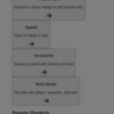
Discover a classic design or new favorite artist
Apparel
Shop for Adults & Kids
Accessories
Express yourself with stickers and more
Home Goods
Decorate with pillows, tapestries, and more
Popular Products