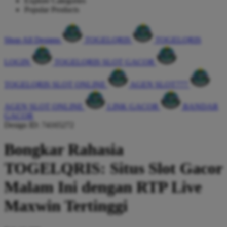
Explore Categories
Popular Products
Shop All Designs
TOGELQRIS
TOGELQRIS
LOGIN
TOGELQRIS SLOT GACOR
TOGELQRIS SLOT ONLINE
AGEN SLOT777
AGEN SLOT ONLINE
LINK GACOR
BANDAR
GACOR
Design ID: 74165272
Bongkar Rahasia
TOGELQRIS: Situs Slot Gacor
Malam Ini dengan RTP Live
Maxwin Tertinggi