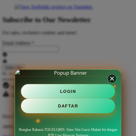
Subscribe to Our Newsletter
For sales, exclusive content, and more!
Email Address
*
By clicking Subscribe, you agree to our
Privacy Policy
and to receive our
promotional emails (opt out anytime).
You've successfully subscribed!
LOGIN
There was an issue subscribing, try again.
DAFTAR
Don't love it? We'll fix it. For free.
100% Free Exchanges.
Bongkar Rahasia TOGELQRIS: Situs Slot Gacor Malam Ini dengan
RTP Live Maxwin Tertinggi