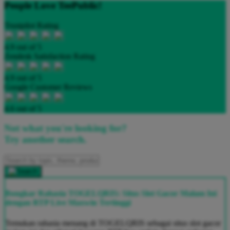
People Love TeePublic!
Trustpilot Rating
4.9 out of 5
Zendesk Satisfaction Rating
4.9 out of 5
Google Customer Reviews
4.6 out of 5
Not what you're looking for?
Try another search.
Bongkar Rahasia TOGELQRIS: Situs Slot Gacor Malam Ini
dengan RTP Live Maxwin Tertinggi
Temukan rahasia menang di TOGELQRIS sebagai situs slot gacor